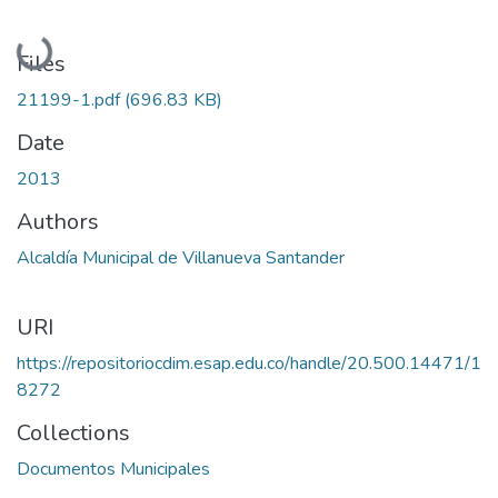
Loading...
Files
21199-1.pdf
(696.83 KB)
Date
2013
Authors
Alcaldía Municipal de Villanueva Santander
URI
https://repositoriocdim.esap.edu.co/handle/20.500.14471/1
8272
Collections
Documentos Municipales