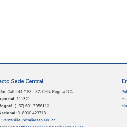
acto Sede Central
E
ión:
Calle 44 # 53 - 37, CAN, Bogotá D.C.
Pol
 postal:
111321
Ac
Bogotá:
(+57) 601 7956110
Ma
Nacional:
018000 423713
:
ventanillaunica@esap.edu.co