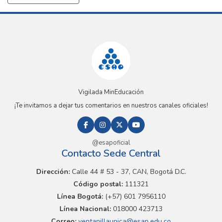
Vigilada MinEducación
¡Te invitamos a dejar tus comentarios en nuestros canales oficiales!
@esapoficial
Contacto Sede Central
Dirección:
Calle 44 # 53 - 37, CAN, Bogotá D.C.
Código postal:
111321
Línea Bogotá:
(+57) 601 7956110
Línea Nacional:
018000 423713
Correo:
ventanillaunica@esap.edu.co