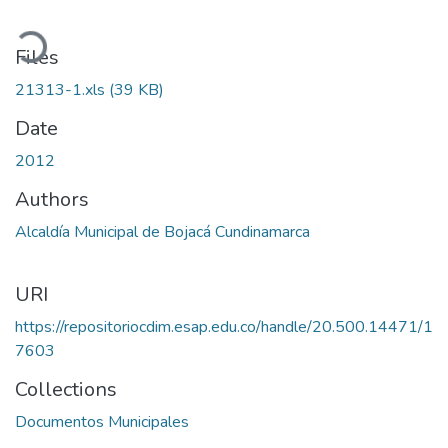
oading...
Files
21313-1.xls
(39 KB)
Date
2012
Authors
Alcaldía Municipal de Bojacá Cundinamarca
URI
https://repositoriocdim.esap.edu.co/handle/20.500.14471/1
7603
Collections
Documentos Municipales