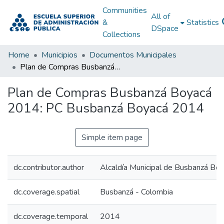
Communities
All of
&
Statistics
DSpace
Collections
Home
Municipios
Documentos Municipales
Plan de Compras Busbanzá Boyacá 2014: PC Busbanzá Boyacá 2014
Plan de Compras Busbanzá Boyacá
2014: PC Busbanzá Boyacá 2014
Simple item page
dc.contributor.author
Alcaldía Municipal de Busbanzá Bo
dc.coverage.spatial
Busbanzá - Colombia
dc.coverage.temporal
2014