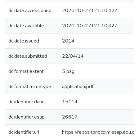
dc.date.accessioned
2020-10-27T21:10:42Z
dc.date.available
2020-10-27T21:10:42Z
dc.date.issued
2014
dc.date.submitted
22/04/14
dc.format.extent
5 pág.
dc.format.mimetype
application/pdf
dc.identifier.dane
15114
dc.identifier.esap
26617
dc.identifier.uri
https://repositoriocdim.esap.edu.