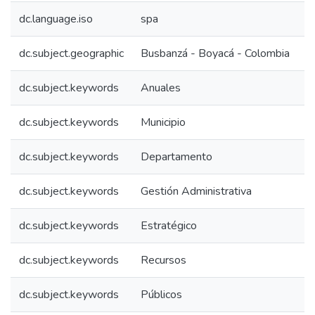
dc.language.iso
spa
dc.subject.geographic
Busbanzá - Boyacá - Colombia
dc.subject.keywords
Anuales
dc.subject.keywords
Municipio
dc.subject.keywords
Departamento
dc.subject.keywords
Gestión Administrativa
dc.subject.keywords
Estratégico
dc.subject.keywords
Recursos
dc.subject.keywords
Públicos