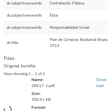
dc.subject.keywords
Contratación Pública
dc.subject.keywords
Ética
dc.subject.keywords
Responsabilidad Social
Plan de Compras Busbanzá Boyacá
dc.title
2014
Files
Original bundle
Now showing
1 - 1 of 1
Name:
Down
26617-1.pdf
load
Size:
309.91 KB
Format:
Loading...