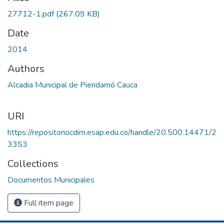
Loading...
27712-1.pdf
(267.09 KB)
Date
2014
Authors
Alcadia Municipal de Piendamó Cauca
URI
https://repositoriocdim.esap.edu.co/handle/20.500.14471/2
3353
Collections
Documentos Municipales
Full item page