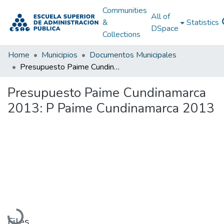
Communities
All of
&
Statistics
DSpace
Collections
Home
Municipios
Documentos Municipales
Presupuesto Paime Cundinamarca 2013: P Paime Cundinamarca 2013
Presupuesto Paime Cundinamarca
2013: P Paime Cundinamarca 2013
Loading...
Files