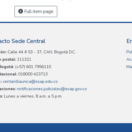
Full item page
acto Sede Central
E
ión:
Calle 44 # 53 - 37, CAN, Bogotá D.C.
Pol
 postal:
111321
Ac
Bogotá:
(+57) 601 7956110
Ma
Nacional:
018000 423713
:
ventanillaunica@esap.edu.co
caciones:
notificaciones.judiciales@esap.gov.co
o:
Lunes a viernes, 8 a.m. a 5 p.m.