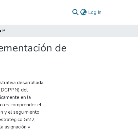
(current)
Log In
Hacía una Administración Pública Inteligente: Implementación de Python e IA en la Gestión Presupuestal
lementación de
strativa desarrollada
l (DGPPN) del
ficamente en la
vo es comprender el
n y el seguimiento
 estratégico GM2,
la asignación y