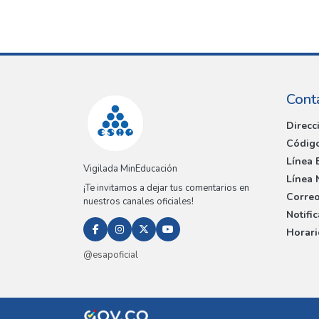
Cont
Direcc
Código
Línea 
Vigilada MinEducación
Línea 
¡Te invitamos a dejar tus comentarios en
Correo
nuestros canales oficiales!
Notifi
Horari
@esapoficial