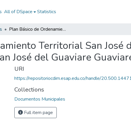
s
All of DSpace
Statistics
s
Plan Básico de Ordenamiento Territorial San José del Guaviare Guaviare 2008 - 2011: PBOT San José del Guaviare Guaviare 2008 - 2011
miento Territorial San José 
n José del Guaviare Guaviar
URI
https://repositoriocdim.esap.edu.co/handle/20.500.144
Collections
Documentos Municipales
Full item page