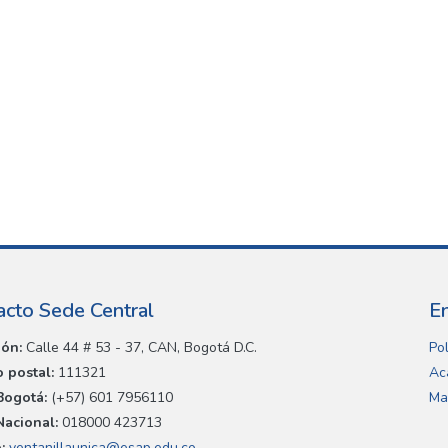
acto Sede Central
E
ión:
Calle 44 # 53 - 37, CAN, Bogotá D.C.
Pol
 postal:
111321
Ac
Bogotá:
(+57) 601 7956110
Ma
Nacional:
018000 423713
:
ventanillaunica@esap.edu.co