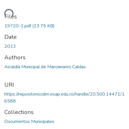
ding...
Files
19720-1.pdf
(23.79 KB)
Date
2013
Authors
Alcaldía Municipal de Manzanares Caldas
URI
https://repositoriocdim.esap.edu.co/handle/20.500.14471/1
6588
Collections
Documentos Municipales