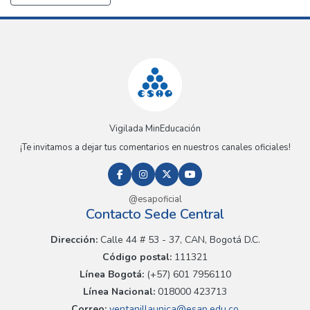
Vigilada MinEducación
¡Te invitamos a dejar tus comentarios en nuestros canales oficiales!
@esapoficial
Contacto Sede Central
Dirección:
Calle 44 # 53 - 37, CAN, Bogotá D.C.
Código postal:
111321
Línea Bogotá:
(+57) 601 7956110
Línea Nacional:
018000 423713
Correo:
ventanillaunica@esap.edu.co