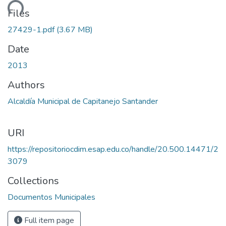
ading...
Files
27429-1.pdf
(3.67 MB)
Date
2013
Authors
Alcaldía Municipal de Capitanejo Santander
URI
https://repositoriocdim.esap.edu.co/handle/20.500.14471/2
3079
Collections
Documentos Municipales
Full item page