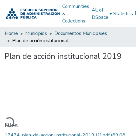
Communities
All of
&
Statistics
DSpace
Collections
Home
Municipios
Documentos Municipales
Plan de acción institucional 2019
Plan de acción institucional 2019
oading...
Files
17474_plan-de-accion-institucional-2019 (1).pdf
(89.08