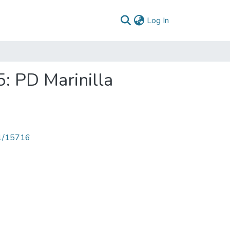
(current)
Log In
5: PD Marinilla
71/15716