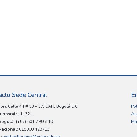
acto Sede Central
E
ión:
Calle 44 # 53 - 37, CAN, Bogotá D.C.
Pol
 postal:
111321
Ac
Bogotá:
(+57) 601 7956110
Ma
Nacional:
018000 423713
:
ventanillaunica@esap.edu.co