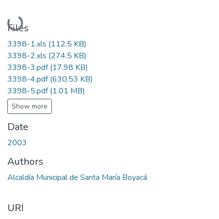
Loading...
Files
3398-1.xls
(112.5 KB)
3398-2.xls
(274.5 KB)
3398-3.pdf
(17.98 KB)
3398-4.pdf
(630.53 KB)
3398-5.pdf
(1.01 MB)
Show more
Date
2003
Authors
Alcaldía Municipal de Santa María Boyacá
URI