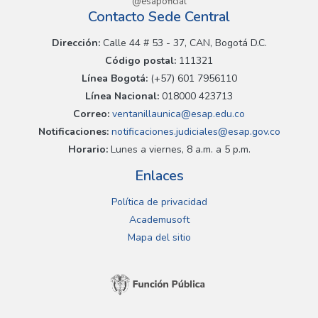
@esapoficial
Contacto Sede Central
Dirección:
Calle 44 # 53 - 37, CAN, Bogotá D.C.
Código postal:
111321
Línea Bogotá:
(+57) 601 7956110
Línea Nacional:
018000 423713
Correo:
ventanillaunica@esap.edu.co
Notificaciones:
notificaciones.judiciales@esap.gov.co
Horario:
Lunes a viernes, 8 a.m. a 5 p.m.
Enlaces
Política de privacidad
Academusoft
Mapa del sitio