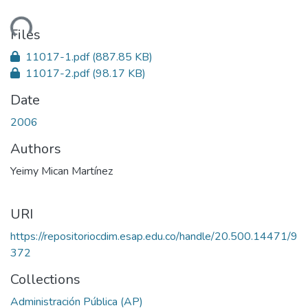
ading...
Files
11017-1.pdf
(887.85 KB)
11017-2.pdf
(98.17 KB)
Date
2006
Authors
Yeimy Mican Martínez
URI
https://repositoriocdim.esap.edu.co/handle/20.500.14471/9
372
Collections
Administración Pública (AP)