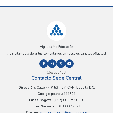
Vigilada MinEducación
¡Te invitamos a dejar tus comentarios en nuestros canales oficiales!
@esapoficial
Contacto Sede Central
Dirección:
Calle 44 # 53 - 37, CAN, Bogotá D.C.
Código postal:
111321
Línea Bogotá:
(+57) 601 7956110
Línea Nacional:
018000 423713
Correo:
ventanillaunica@esap.edu.co