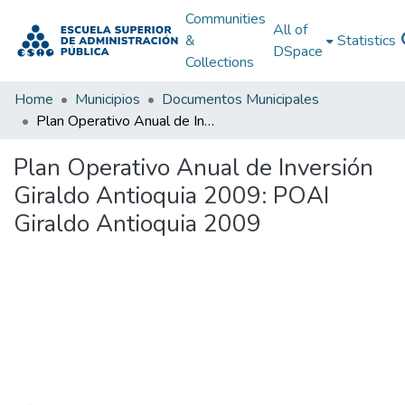
Communities
All of
&
Statistics
DSpace
Collections
Home
Municipios
Documentos Municipales
Plan Operativo Anual de Inversión Giraldo Antioquia 2009: POAI Giraldo Antioquia 2009
Plan Operativo Anual de Inversión
Giraldo Antioquia 2009: POAI
Giraldo Antioquia 2009
Loading...