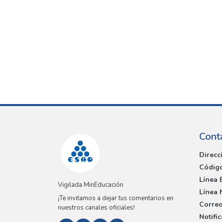
Cont
Direcc
Código
Línea 
Vigilada MinEducación
Línea 
¡Te invitamos a dejar tus comentarios en
Correo
nuestros canales oficiales!
Notifi