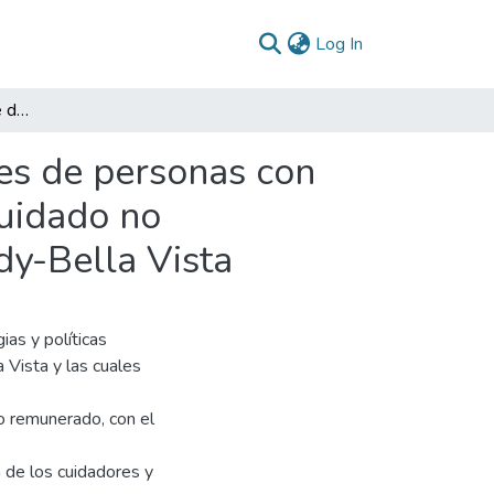
(current)
Log In
Análisis del componente de cuidado para cuidadores de personas con discapacidad (reducción del tiempo de trabajo de cuidado no remunerado). Caso manzana del cuidado de Kennedy-Bella Vista
es de personas con
cuidado no
y-Bella Vista
ias y políticas
Vista y las cuales
o remunerado, con el
a de los cuidadores y