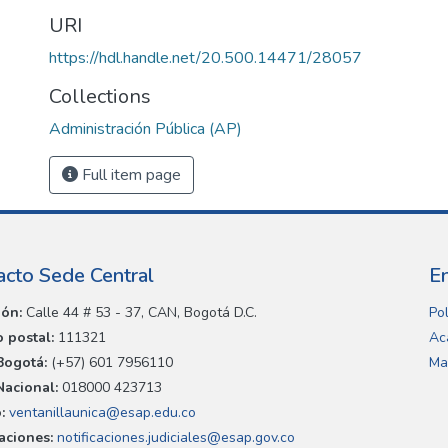
URI
https://hdl.handle.net/20.500.14471/28057
Collections
Administración Pública (AP)
Full item page
acto Sede Central
E
ión:
Calle 44 # 53 - 37, CAN, Bogotá D.C.
Pol
 postal:
111321
Ac
Bogotá:
(+57) 601 7956110
Ma
Nacional:
018000 423713
:
ventanillaunica@esap.edu.co
caciones:
notificaciones.judiciales@esap.gov.co