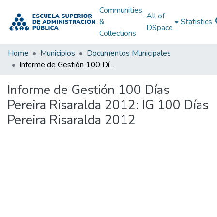
Communities
All of
&
Statistics
DSpace
Collections
Home
Municipios
Documentos Municipales
Informe de Gestión 100 Días Pereira Risaralda 2012: IG 100 Días Pereira Risaralda 2012
Informe de Gestión 100 Días
Pereira Risaralda 2012: IG 100 Días
Pereira Risaralda 2012
Loading...