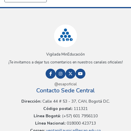
Vigilada MinEducación
¡Te invitamos a dejar tus comentarios en nuestros canales oficiales!
@esapoficial
Contacto Sede Central
Dirección:
Calle 44 # 53 - 37, CAN, Bogotá D.C.
Código postal:
111321
Línea Bogotá:
(+57) 601 7956110
Línea Nacional:
018000 423713
Correo:
ventanillaunica@esap.edu.co