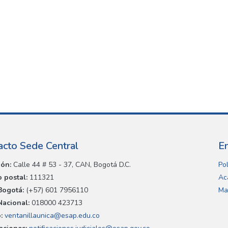
acto Sede Central
E
ión:
Calle 44 # 53 - 37, CAN, Bogotá D.C.
Pol
 postal:
111321
Ac
Bogotá:
(+57) 601 7956110
Ma
Nacional:
018000 423713
:
ventanillaunica@esap.edu.co