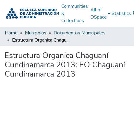
Communities
All of
&
Statistics
DSpace
Collections
Home
Municipios
Documentos Municipales
Estructura Organica Chaguaní Cundinamarca 2013: EO Chaguaní Cundinamarca 2013
Estructura Organica Chaguaní
Cundinamarca 2013: EO Chaguaní
Cundinamarca 2013
Loading...