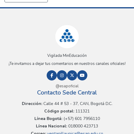
Vigilada MinEducación
¡Te invitamos a dejar tus comentarios en nuestros canales oficiales!
@esapoficial
Contacto Sede Central
Dirección:
Calle 44 # 53 - 37, CAN, Bogotá D.C.
Código postal:
111321
Línea Bogotá:
(+57) 601 7956110
Línea Nacional:
018000 423713
Correo:
ventanillaunica@esap.edu.co