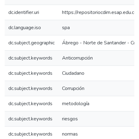
dc.identifier.uri
https://repositoriocdim.esap.edu.
dc.language.iso
spa
dc.subject.geographic
Ábrego - Norte de Santander - Col
dc.subject.keywords
Anticorrupción
dc.subject.keywords
Ciudadano
dc.subject.keywords
Corrupción
dc.subject.keywords
metodología
dc.subject.keywords
riesgos
dc.subject.keywords
normas