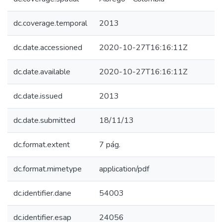
dc.coverage.temporal
2013
dc.date.accessioned
2020-10-27T16:16:11Z
dc.date.available
2020-10-27T16:16:11Z
dc.date.issued
2013
dc.date.submitted
18/11/13
dc.format.extent
7 pág.
dc.format.mimetype
application/pdf
dc.identifier.dane
54003
dc.identifier.esap
24056