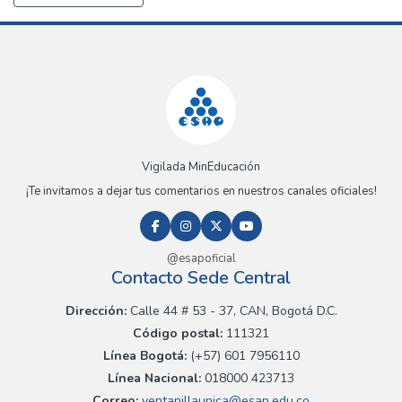
Vigilada MinEducación
¡Te invitamos a dejar tus comentarios en nuestros canales oficiales!
@esapoficial
Contacto Sede Central
Dirección:
Calle 44 # 53 - 37, CAN, Bogotá D.C.
Código postal:
111321
Línea Bogotá:
(+57) 601 7956110
Línea Nacional:
018000 423713
Correo:
ventanillaunica@esap.edu.co