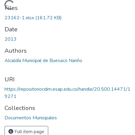
Loading...
Files
23162-1.xlsx
(161.72 KB)
Date
2013
Authors
Alcaldía Municipal de Buesaco Nariño
URI
https://repositoriocdim.esap.edu.co/handle/20.500.14471/1
9271
Collections
Documentos Municipales
Full item page