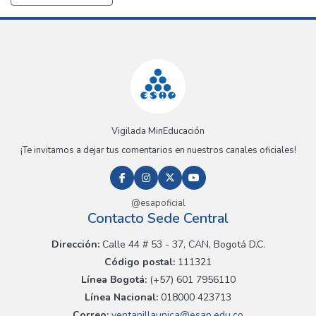
Vigilada MinEducación
¡Te invitamos a dejar tus comentarios en nuestros canales oficiales!
@esapoficial
Contacto Sede Central
Dirección:
Calle 44 # 53 - 37, CAN, Bogotá D.C.
Código postal:
111321
Línea Bogotá:
(+57) 601 7956110
Línea Nacional:
018000 423713
Correo:
ventanillaunica@esap.edu.co