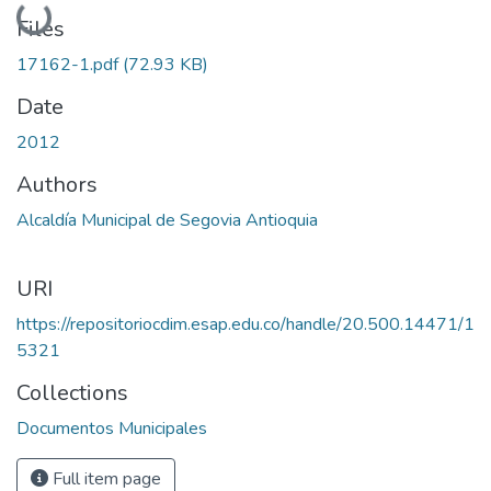
Loading...
Files
17162-1.pdf
(72.93 KB)
Date
2012
Authors
Alcaldía Municipal de Segovia Antioquia
URI
https://repositoriocdim.esap.edu.co/handle/20.500.14471/1
5321
Collections
Documentos Municipales
Full item page