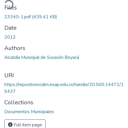
ading...
Files
23340-1.pdf
(439.41 KB)
Date
2012
Authors
Alcaldía Municipal de Susacón Boyacá
URI
https://repositoriocdim.esap.edu.co/handle/20.500.14471/1
9437
Collections
Documentos Municipales
Full item page