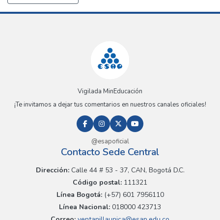
Vigilada MinEducación
¡Te invitamos a dejar tus comentarios en nuestros canales oficiales!
@esapoficial
Contacto Sede Central
Dirección:
Calle 44 # 53 - 37, CAN, Bogotá D.C.
Código postal:
111321
Línea Bogotá:
(+57) 601 7956110
Línea Nacional:
018000 423713
Correo:
ventanillaunica@esap.edu.co