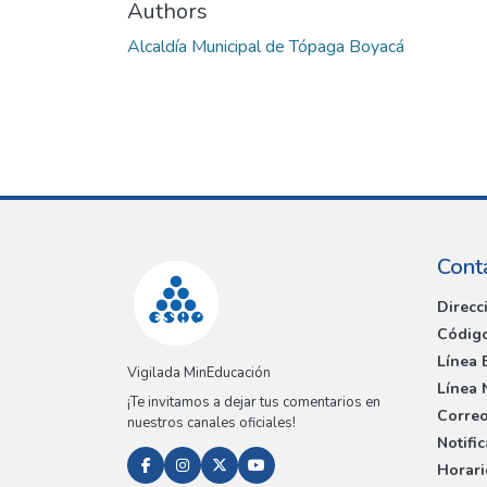
Authors
Alcaldía Municipal de Tópaga Boyacá
Cont
Direcc
Código
Línea 
Vigilada MinEducación
Línea 
¡Te invitamos a dejar tus comentarios en
Correo
nuestros canales oficiales!
Notifi
Horari