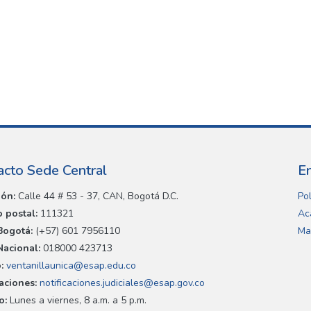
acto Sede Central
E
ión:
Calle 44 # 53 - 37, CAN, Bogotá D.C.
Pol
 postal:
111321
Ac
Bogotá:
(+57) 601 7956110
Ma
Nacional:
018000 423713
:
ventanillaunica@esap.edu.co
caciones:
notificaciones.judiciales@esap.gov.co
o:
Lunes a viernes, 8 a.m. a 5 p.m.