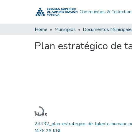
Communities & Collection
Home
Municipios
Documentos Municipale
Plan estratégico de 
Loading...
Files
24432_plan-estrategico-de-talento-humano.p
(476.26 KB)