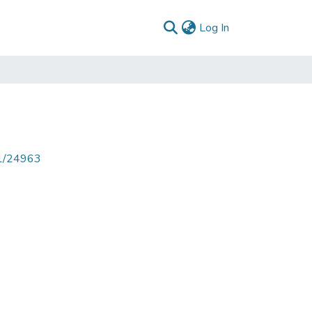
(current)
Log In
71/24963