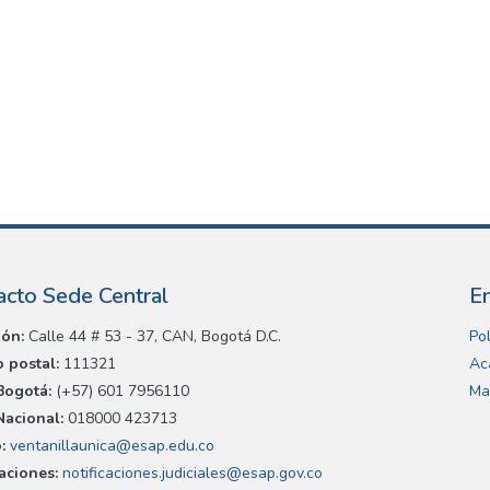
acto Sede Central
E
ión:
Calle 44 # 53 - 37, CAN, Bogotá D.C.
Pol
 postal:
111321
Ac
Bogotá:
(+57) 601 7956110
Ma
Nacional:
018000 423713
:
ventanillaunica@esap.edu.co
caciones:
notificaciones.judiciales@esap.gov.co