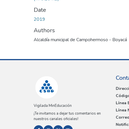
Date
2019
Authors
Alcaldía municipal de Campohermoso - Boyacá
Cont
Direcc
Código
Línea 
Vigilada MinEducación
Línea 
¡Te invitamos a dejar tus comentarios en
Correo
nuestros canales oficiales!
Notifi