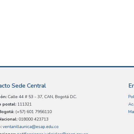
acto Sede Central
E
ión:
Calle 44 # 53 - 37, CAN, Bogotá D.C.
Pol
 postal:
111321
Ac
Bogotá:
(+57) 601 7956110
Ma
Nacional:
018000 423713
:
ventanillaunica@esap.edu.co