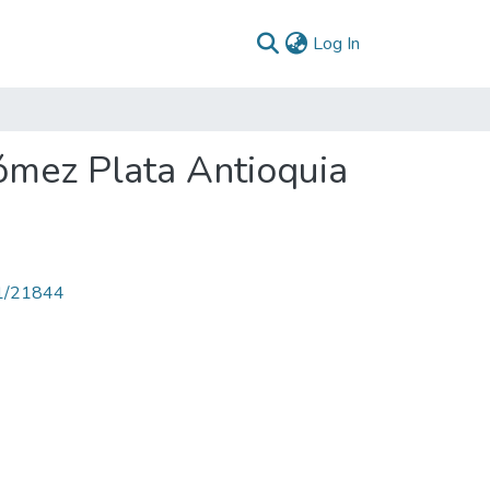
(current)
Log In
ómez Plata Antioquia
71/21844