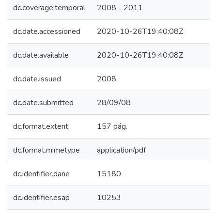
dc.coverage.temporal
2008 - 2011
dc.date.accessioned
2020-10-26T19:40:08Z
dc.date.available
2020-10-26T19:40:08Z
dc.date.issued
2008
dc.date.submitted
28/09/08
dc.format.extent
157 pág.
dc.format.mimetype
application/pdf
dc.identifier.dane
15180
dc.identifier.esap
10253