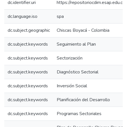
dc.identifier.uri
https://repositoriocdim.esap.edu.
dc.language.iso
spa
dc.subject.geographic
Chiscas Boyacá - Colombia
dc.subject.keywords
Seguimiento al Plan
dc.subject.keywords
Sectorización
dc.subject.keywords
Diagnóstico Sectorial
dc.subject.keywords
Inversión Social
dc.subject.keywords
Planificación del Desarrollo
dc.subject.keywords
Programas Sectoriales