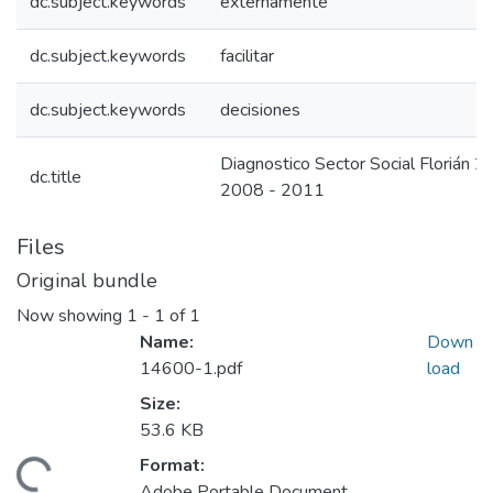
dc.subject.keywords
externamente
dc.subject.keywords
facilitar
dc.subject.keywords
decisiones
Diagnostico Sector Social Florián 2
dc.title
2008 - 2011
Files
Original bundle
Now showing
1 - 1 of 1
Name:
Down
14600-1.pdf
load
Size:
53.6 KB
Format:
Adobe Portable Document