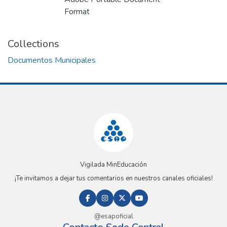
Loading...
Format
Collections
Documentos Municipales
Vigilada MinEducación
¡Te invitamos a dejar tus comentarios en nuestros canales oficiales!
@esapoficial