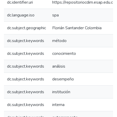
dc.identifier.uri
https://repositoriocdim.esap.edu.
dc.language.iso
spa
dc.subject.geographic
Florián Santander Colombia
dc.subject.keywords
método
dc.subject.keywords
conocimiento
dc.subject.keywords
análisis
dc.subject.keywords
desempeño
dc.subject.keywords
institución
dc.subject.keywords
interna