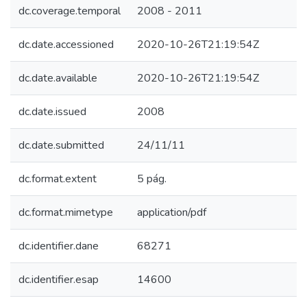
dc.coverage.temporal
2008 - 2011
dc.date.accessioned
2020-10-26T21:19:54Z
dc.date.available
2020-10-26T21:19:54Z
dc.date.issued
2008
dc.date.submitted
24/11/11
dc.format.extent
5 pág.
dc.format.mimetype
application/pdf
dc.identifier.dane
68271
dc.identifier.esap
14600