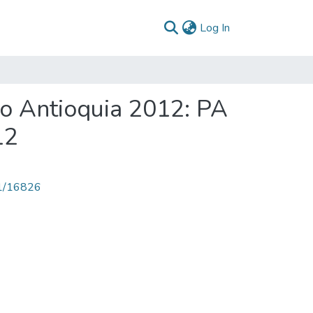
(current)
Log In
ño Antioquia 2012: PA
12
71/16826