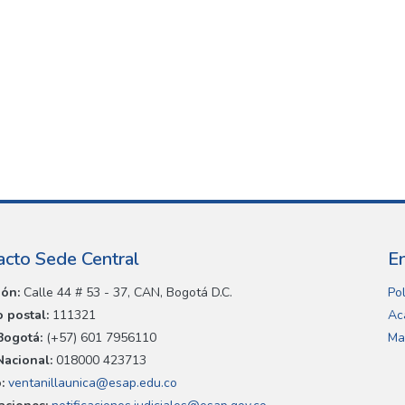
acto Sede Central
E
ión:
Calle 44 # 53 - 37, CAN, Bogotá D.C.
Pol
 postal:
111321
Ac
Bogotá:
(+57) 601 7956110
Ma
Nacional:
018000 423713
:
ventanillaunica@esap.edu.co