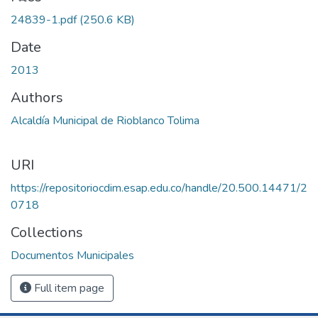
Loading...
24839-1.pdf
(250.6 KB)
Date
2013
Authors
Alcaldía Municipal de Rioblanco Tolima
URI
https://repositoriocdim.esap.edu.co/handle/20.500.14471/2
0718
Collections
Documentos Municipales
Full item page