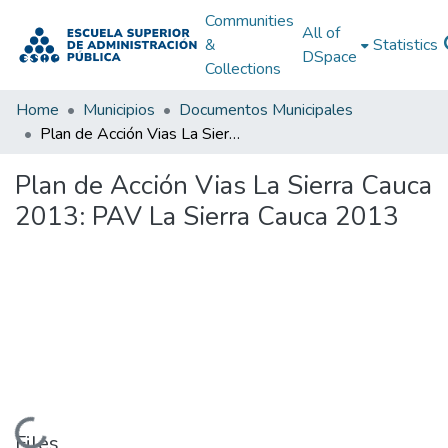
Communities
All of
&
Statistics
DSpace
Collections
Home
Municipios
Documentos Municipales
Plan de Acción Vias La Sierra Cauca 2013: PAV La Sierra Cauca 2013
Plan de Acción Vias La Sierra Cauca
2013: PAV La Sierra Cauca 2013
Loading...
Files