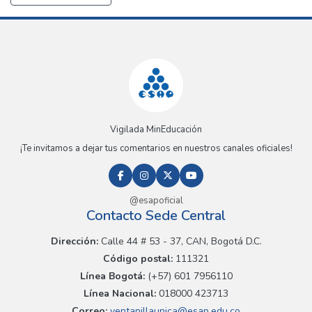
Vigilada MinEducación
¡Te invitamos a dejar tus comentarios en nuestros canales oficiales!
@esapoficial
Contacto Sede Central
Dirección:
Calle 44 # 53 - 37, CAN, Bogotá D.C.
Código postal:
111321
Línea Bogotá:
(+57) 601 7956110
Línea Nacional:
018000 423713
Correo:
ventanillaunica@esap.edu.co