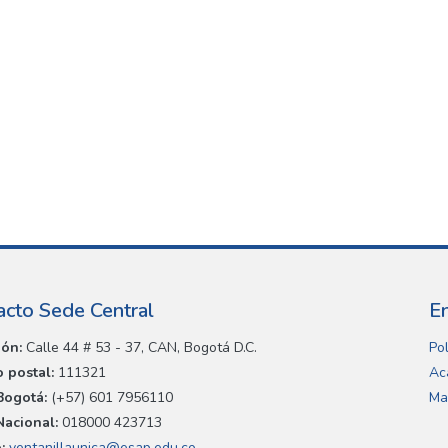
acto Sede Central
E
ión:
Calle 44 # 53 - 37, CAN, Bogotá D.C.
Pol
 postal:
111321
Ac
Bogotá:
(+57) 601 7956110
Ma
Nacional:
018000 423713
:
ventanillaunica@esap.edu.co