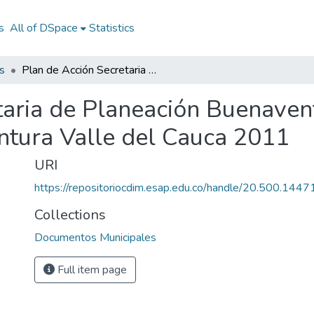
s
All of DSpace
Statistics
s
Plan de Acción Secretaria de Planeación Buenaventura Valle del Cauca 2011: PASP Buenaventura Valle del Cauca 2011
taria de Planeación Buenaven
tura Valle del Cauca 2011
URI
https://repositoriocdim.esap.edu.co/handle/20.500.144
Collections
Documentos Municipales
Full item page