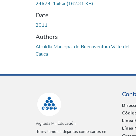
24674-1.xlsx
(162.31 KB)
Date
2011
Authors
Alcaldía Municipal de Buenaventura Valle del
Cauca
Cont
Direcc
Código
Línea 
Vigilada MinEducación
Línea 
¡Te invitamos a dejar tus comentarios en
Correo