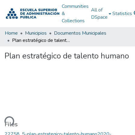
Communities
All of
&
Statistics
DSpace
Collections
Home
Municipios
Documentos Municipales
Plan estratégico de talento humano
Plan estratégico de talento humano
ding...
Files
22758_5-plan-estrategico-talento-humano2020-