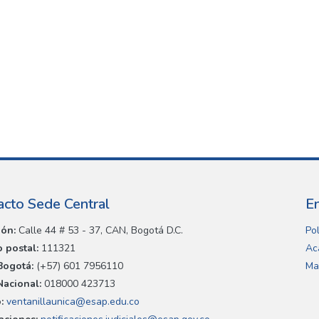
acto Sede Central
E
ión:
Calle 44 # 53 - 37, CAN, Bogotá D.C.
Pol
 postal:
111321
Ac
Bogotá:
(+57) 601 7956110
Ma
Nacional:
018000 423713
:
ventanillaunica@esap.edu.co