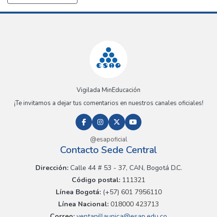
Vigilada MinEducación
¡Te invitamos a dejar tus comentarios en nuestros canales oficiales!
@esapoficial
Contacto Sede Central
Dirección:
Calle 44 # 53 - 37, CAN, Bogotá D.C.
Código postal:
111321
Línea Bogotá:
(+57) 601 7956110
Línea Nacional:
018000 423713
Correo:
ventanillaunica@esap.edu.co