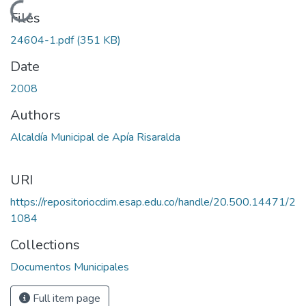
Loading...
Files
24604-1.pdf
(351 KB)
Date
2008
Authors
Alcaldía Municipal de Apía Risaralda
URI
https://repositoriocdim.esap.edu.co/handle/20.500.14471/2
1084
Collections
Documentos Municipales
Full item page