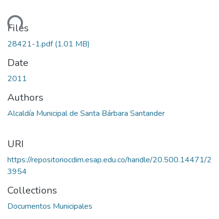
oading...
Files
28421-1.pdf
(1.01 MB)
Date
2011
Authors
Alcaldía Municipal de Santa Bárbara Santander
URI
https://repositoriocdim.esap.edu.co/handle/20.500.14471/2
3954
Collections
Documentos Municipales