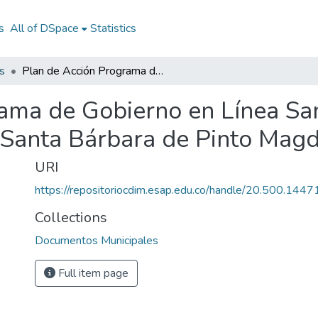
s
All of DSpace
Statistics
s
Plan de Acción Programa de Gobierno en Línea Santa Bárbara de Pinto Magdalena 2008: PA Santa Bárbara de Pinto Magdalena 2008
ama de Gobierno en Línea Sa
Santa Bárbara de Pinto Mag
URI
https://repositoriocdim.esap.edu.co/handle/20.500.144
Collections
Documentos Municipales
Full item page