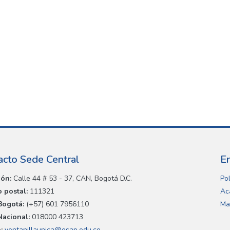
acto Sede Central
E
ión:
Calle 44 # 53 - 37, CAN, Bogotá D.C.
Pol
 postal:
111321
Ac
Bogotá:
(+57) 601 7956110
Ma
Nacional:
018000 423713
:
ventanillaunica@esap.edu.co