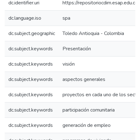
dc.identifier.uri
https://repositoriocdim.esap.edu.
dc.language.iso
spa
dc.subject.geographic
Toledo Antioquia - Colombia
dc.subject.keywords
Presentación
dc.subject.keywords
visión
dc.subject.keywords
aspectos generales
dc.subject.keywords
proyectos en cada uno de los secto
dc.subject.keywords
participación comunitaria
dc.subject.keywords
generación de empleo