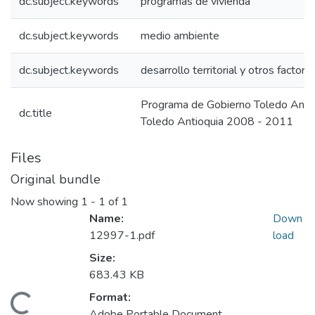
dc.subject.keywords
programas de vivienda
dc.subject.keywords
medio ambiente
dc.subject.keywords
desarrollo territorial y otros factore
Programa de Gobierno Toledo Anti
dc.title
Toledo Antioquia 2008 - 2011
Files
Original bundle
Now showing
1 - 1 of 1
Name:
Down
12997-1.pdf
load
Size:
683.43 KB
Format:
Adobe Portable Document