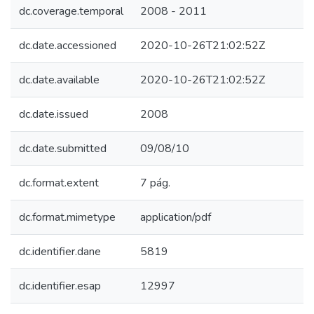
dc.coverage.temporal
2008 - 2011
dc.date.accessioned
2020-10-26T21:02:52Z
dc.date.available
2020-10-26T21:02:52Z
dc.date.issued
2008
dc.date.submitted
09/08/10
dc.format.extent
7 pág.
dc.format.mimetype
application/pdf
dc.identifier.dane
5819
dc.identifier.esap
12997