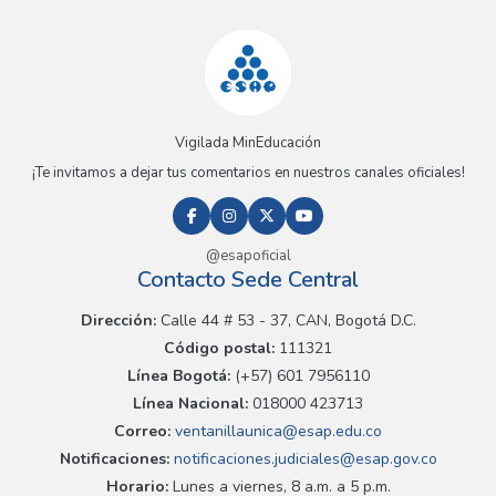
Vigilada MinEducación
¡Te invitamos a dejar tus comentarios en nuestros canales oficiales!
@esapoficial
Contacto Sede Central
Dirección:
Calle 44 # 53 - 37, CAN, Bogotá D.C.
Código postal:
111321
Línea Bogotá:
(+57) 601 7956110
Línea Nacional:
018000 423713
Correo:
ventanillaunica@esap.edu.co
Notificaciones:
notificaciones.judiciales@esap.gov.co
Horario:
Lunes a viernes, 8 a.m. a 5 p.m.