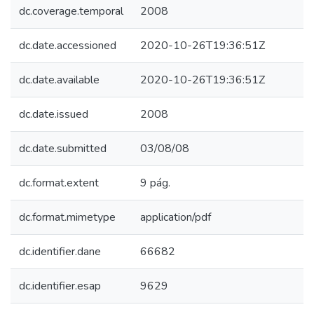
dc.coverage.temporal
2008
dc.date.accessioned
2020-10-26T19:36:51Z
dc.date.available
2020-10-26T19:36:51Z
dc.date.issued
2008
dc.date.submitted
03/08/08
dc.format.extent
9 pág.
dc.format.mimetype
application/pdf
dc.identifier.dane
66682
dc.identifier.esap
9629