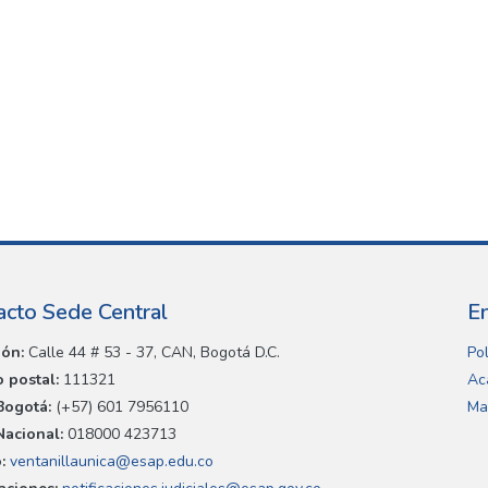
acto Sede Central
E
ión:
Calle 44 # 53 - 37, CAN, Bogotá D.C.
Pol
 postal:
111321
Ac
Bogotá:
(+57) 601 7956110
Ma
Nacional:
018000 423713
:
ventanillaunica@esap.edu.co