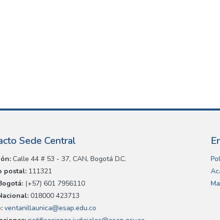
acto Sede Central
E
ión:
Calle 44 # 53 - 37, CAN, Bogotá D.C.
Pol
 postal:
111321
Ac
Bogotá:
(+57) 601 7956110
Ma
Nacional:
018000 423713
:
ventanillaunica@esap.edu.co