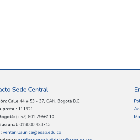
acto Sede Central
E
ión:
Calle 44 # 53 - 37, CAN, Bogotá D.C.
Pol
 postal:
111321
Ac
Bogotá:
(+57) 601 7956110
Ma
Nacional:
018000 423713
:
ventanillaunica@esap.edu.co