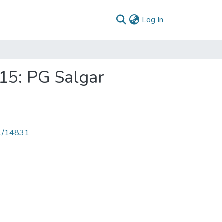
(current)
Log In
15: PG Salgar
71/14831