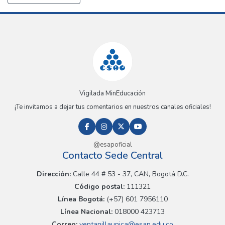
Vigilada MinEducación
¡Te invitamos a dejar tus comentarios en nuestros canales oficiales!
@esapoficial
Contacto Sede Central
Dirección:
Calle 44 # 53 - 37, CAN, Bogotá D.C.
Código postal:
111321
Línea Bogotá:
(+57) 601 7956110
Línea Nacional:
018000 423713
Correo:
ventanillaunica@esap.edu.co