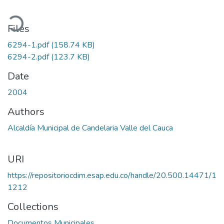
oading...
Files
6294-1.pdf
(158.74 KB)
6294-2.pdf
(123.7 KB)
Date
2004
Authors
Alcaldía Municipal de Candelaria Valle del Cauca
URI
https://repositoriocdim.esap.edu.co/handle/20.500.14471/1
1212
Collections
Documentos Municipales