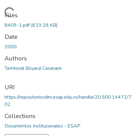
Loading...
Files
8409-1.pdf
(619.18 KB)
Date
2000
Authors
Territorial Boyacá Casanare
URI
https://repositoriocdim.esap.edu.co/handle/20.500.14471/7
02
Collections
Documentos Institucionales - ESAP