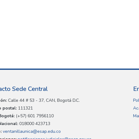
acto Sede Central
E
ión:
Calle 44 # 53 - 37, CAN, Bogotá D.C.
Pol
 postal:
111321
Ac
Bogotá:
(+57) 601 7956110
Ma
Nacional:
018000 423713
:
ventanillaunica@esap.edu.co