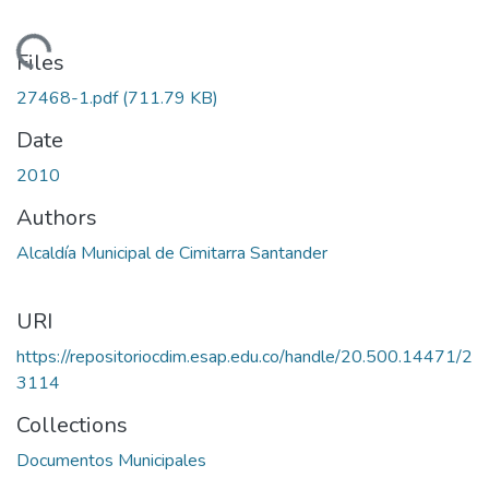
Loading...
Files
27468-1.pdf
(711.79 KB)
Date
2010
Authors
Alcaldía Municipal de Cimitarra Santander
URI
https://repositoriocdim.esap.edu.co/handle/20.500.14471/2
3114
Collections
Documentos Municipales