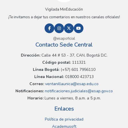
Vigilada MinEducación
¡Te invitamos a dejar tus comentarios en nuestros canales oficiales!
@esapoficial
Contacto Sede Central
Dirección:
Calle 44 # 53 - 37, CAN, Bogotá D.C.
Código postal:
111321
Línea Bogotá:
(+57) 601 7956110
Línea Nacional:
018000 423713
Correo:
ventanillaunica@esap.edu.co
Notificaciones:
notificaciones.judiciales@esap.gov.co
Horario:
Lunes a viernes, 8 a.m. a 5 p.m.
Enlaces
Política de privacidad
Academusoft